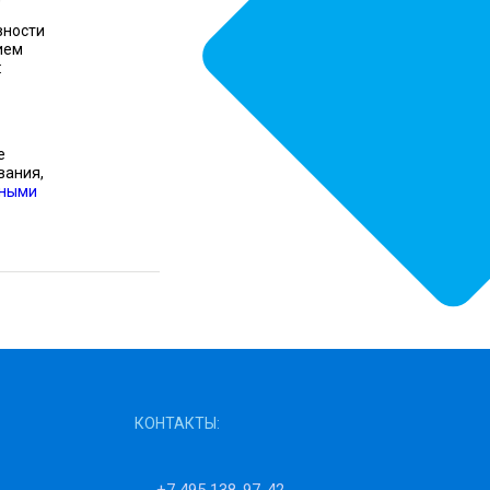
вности
ием
:
е
вания,
вными
КОНТАКТЫ: