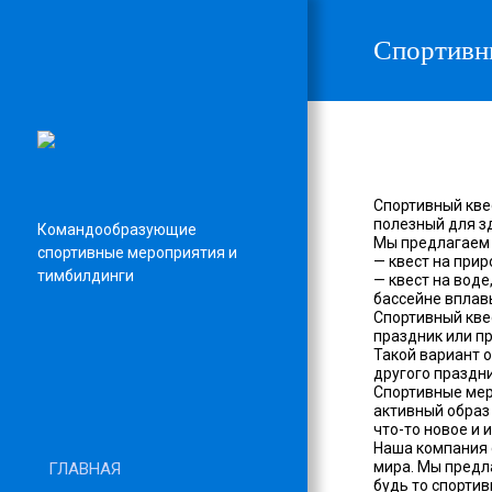
Спортивн
Спортивный кве
полезный для з
Командообразующие
Мы предлагаем 
спортивные мероприятия и
— квест на при
тимбилдинги
— квест на воде
бассейне вплав
Спортивный кве
праздник или п
Такой вариант 
другого праздни
Спортивные мер
активный образ
что-то новое и 
Наша компания 
мира. Мы предл
ГЛАВНАЯ
будь то спортив