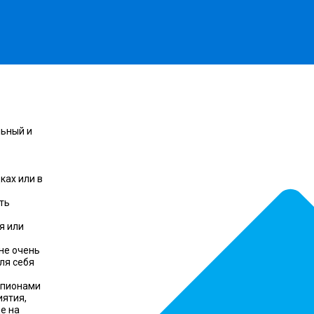
льный и
ках или в
ть
я или
не очень
ля себя
мпионами
иятия,
де на