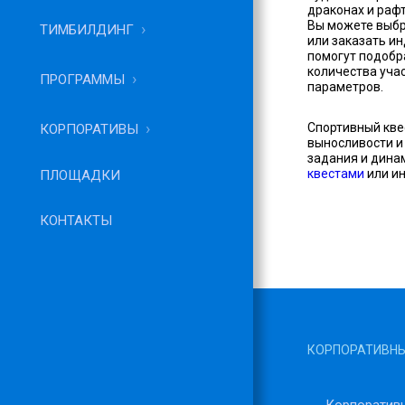
драконах и рафт
Вы можете выбр
ТИМБИЛДИНГ
или заказать 
помогут подобр
количества уча
ПРОГРАММЫ
параметров.
Спортивный кве
КОРПОРАТИВЫ
выносливости и
задания и дина
квестами
или и
ПЛОЩАДКИ
КОНТАКТЫ
КОРПОРАТИВНЫ