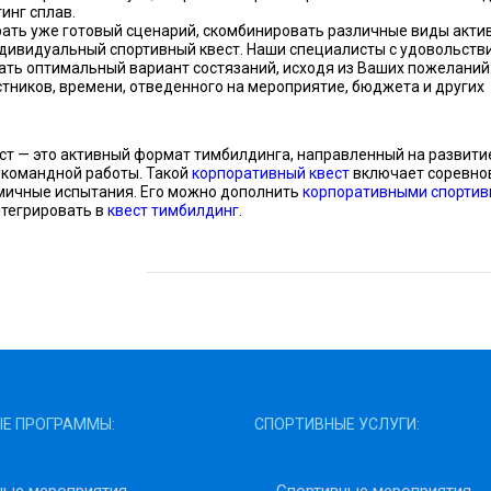
инг сплав.
ать уже готовый сценарий, скомбинировать различные виды акти
индивидуальный
спортивный квест
. Наши специалисты с удовольств
ать оптимальный вариант состязаний, исходя из Ваших пожеланий
стников, времени, отведенного на мероприятие, бюджета и других
ст — это активный формат тимбилдинга, направленный на развити
 командной работы. Такой
корпоративный квест
включает соревно
мичные испытания. Его можно дополнить
корпоративными спорти
нтегрировать в
квест тимбилдинг
.
Е ПРОГРАММЫ:
СПОРТИВНЫЕ УСЛУГИ: