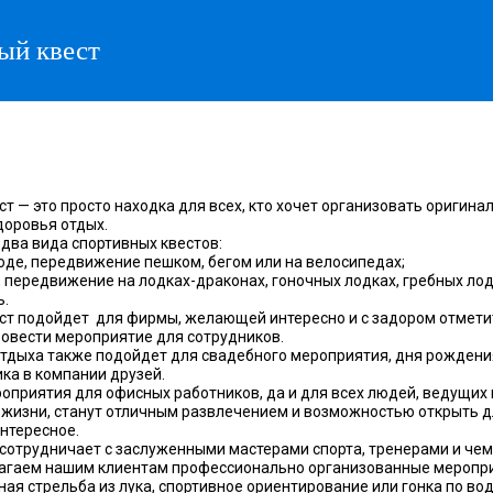
ый квест
ст
— это просто находка для всех, кто хочет организовать оригина
доровья отдых.
два вида спортивных квестов:
роде, передвижение пешком, бегом или на велосипедах;
, передвижение на лодках-драконах, гоночных лодках, гребных лод
ь.
ст
подойдет для фирмы, желающей интересно и с задором отмети
ровести мероприятие для сотрудников.
отдыха также подойдет для свадебного мероприятия, дня рождени
ка в компании друзей.
оприятия для офисных работников, да и для всех людей, ведущих 
 жизни, станут отличным развлечением и возможностью открыть д
интересное.
сотрудничает с заслуженными мастерами спорта, тренерами и че
агаем нашим клиентам профессионально организованные меропр
ная стрельба из лука, спортивное ориентирование или гонка по во